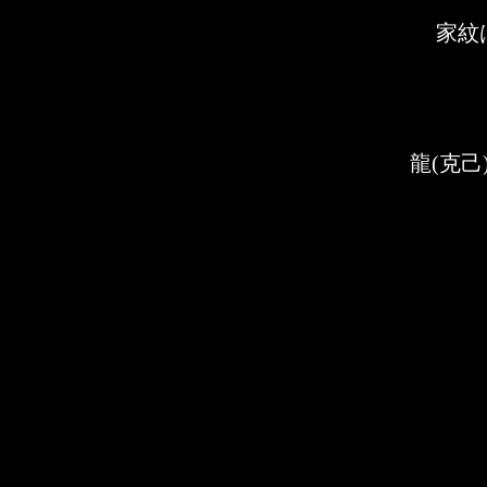
家紋
龍(克