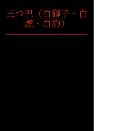
三つ巴（白獅子・白
虎・白豹）