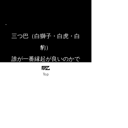
三つ巴（白獅子・白虎・白
豹）
誰が一番縁起が良いのかで
争っています
Top
和彫り、トライバル、Tattoo
をこの１枚に
«Art