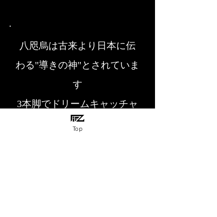
八咫烏は古来より日本に伝
わる"導きの神"とされていま
す
3本脚でドリームキャッチャ
ー
を握らせ、
Top
夢をしっかり掴むとの思い
入れを込めています
«Gallery