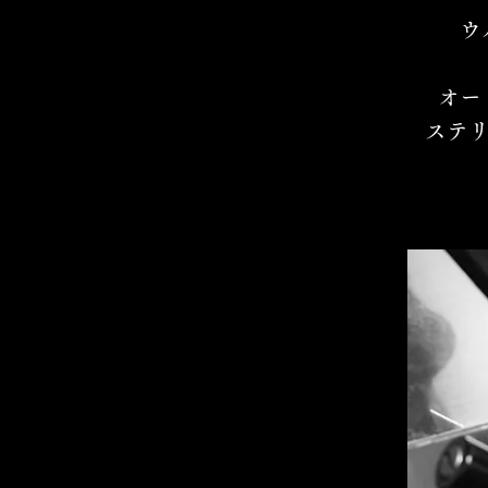
ウ
オー
ステリ