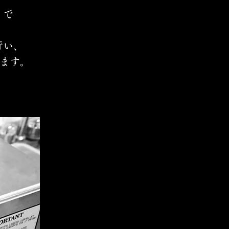
）で
行い、
ります。