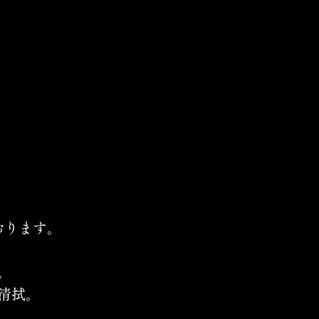
おります。
。
清拭。